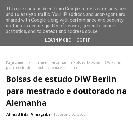
This site uses cookies from Google to deliver its services
and to analyze traffic. Your IP address and user-agent are
shared with Google along with performance and security
metrics to ensure quality of service, generate usage
statistics, and to detect and address abuse.
LEARN MORE
GOT IT
Página inicial
Totalmente Financiado
Bolsas de estudo DIW Berlin
para mestrado e doutorado na Alemanha
Bolsas de estudo DIW Berlin
para mestrado e doutorado na
Alemanha
Ahmad Bilal Almagribi
fevereiro 02, 2022